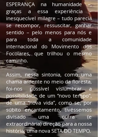
ESPERANÇA na humanidade –,
graças a essa experiência –
inesquecível milagre – tudo parecia
se recompor, ressuscitar, ganhar
sentido – pelo menos para nós e
para toda a comunidade
internacional do Movimento dos
Focolares, que trilhou o mesmo
caminho.
Assim, nessa sintonia, como uma
chama ardente no meio da floresta,
foi-nos possível vislumbrar a
possibilidade de um “novo tempo”,
de uma “nova vida”, como se, por
súbito encantamento, tivéssemos
divisado uma outra (e
extraordinária) direção para a nossa
história; uma nova SETA DO TEMPO.