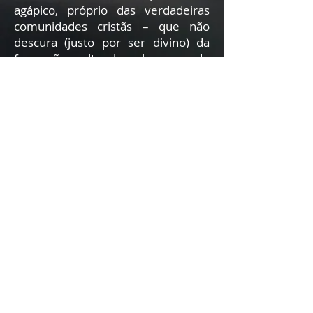
agápico, próprio das verdadeiras
comunidades cristãs – que não
descura (justo por ser divino) da
formação cultural e humana de
seus membros.
Vivemos, assim, no ápice de nossa
juventude, uma escola de vida, de
partilha de talentos e experiências,
de abertura ao próximo, de
internalização de valores cristãos
que nos formaram como homens e
como cidadãos de nosso tempo –
abertos às mudanças de época, às
manifestações do Verbo nas várias
expressões culturais e ao diálogo
com os diferentes segmentos que
constituem a sociedade
contemporânea, em sua