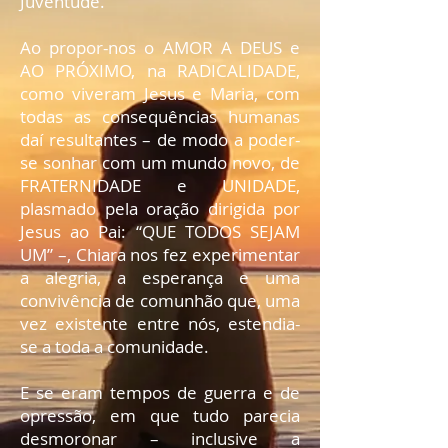
Juventude.
Ao propor-nos o AMOR A DEUS e
AO PRÓXIMO, na RADICALIDADE,
como viveram Jesus e Maria, com
todas as consequências humanas
daí resultantes – de modo a poder-
se sonhar com um mundo novo, de
FRATERNIDADE e UNIDADE,
plasmado pela oração dirigida por
Jesus ao Pai: “QUE TODOS SEJAM
UM” –, Chiara nos fez experimentar
a alegria, a esperança e uma
convivência de comunhão que, uma
vez existente entre nós, estendia-
se a toda a comunidade.
E se eram tempos de guerra e de
opressão, em que tudo parecia
desmoronar – inclusive a