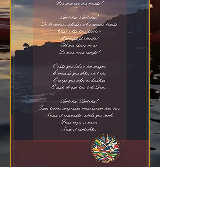
2601 Mission St. San Francisco,
CA 94110