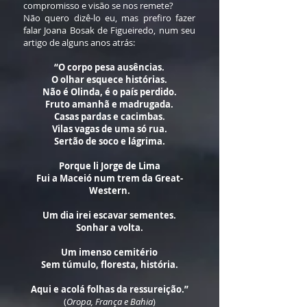
compromisso e visão se nos remete?
Não quero dizê-lo eu, mas prefiro fazer
falar Joana Bosak de Figueiredo, num seu
artigo de alguns anos atrás:
“O corpo pesa ausências.
O olhar esquece histórias.
Não é Olinda, é o país perdido.
Fruto amanhã e madrugada.
Casas pardas e cacimbas.
Vilas vagas de uma só rua.
Sertão de soco e lágrima.
Porque li Jorge de Lima
Fui a Maceió num trem da Great-
Western.
Um dia irei escavar sementes.
Sonhar a volta.
Um imenso cemitério
Sem túmulo, floresta, história.
Aqui e acolá folhas da ressureição.”
(
Oropa, França e Bahia
)