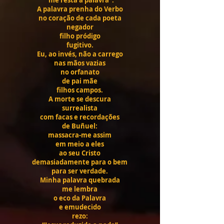
“me resta a palavra”.
A palavra prenha do Verbo
no coração de cada poeta
negador
filho pródigo
fugitivo.
Eu, ao invés, não a carrego
nas mãos vazias
no orfanato
de pai mãe
filhos campos.
A morte se descura
surrealista
com facas e recordações
de Buñuel:
massacra-me assim
em meio a eles
ao seu Cristo
demasiadamente para o bem
para ser verdade.
Minha palavra quebrada
me lembra
o eco da Palavra
e emudecido
rezo: