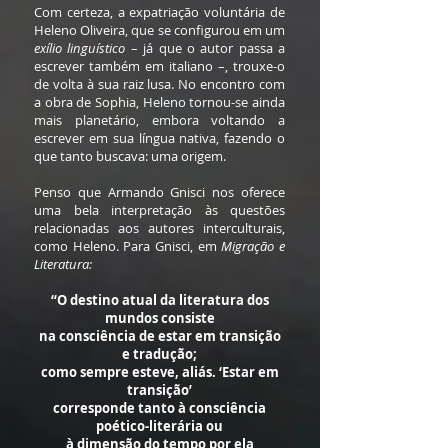
Com certeza, a expatriação voluntária de
Heleno Oliveira, que se configurou em um
exílio linguístico
– já que o autor passa a
escrever também em italiano –, trouxe-o
de volta à sua raiz lusa. No encontro com
a obra de Sophia, Heleno tornou-se ainda
mais planetário, embora voltando a
escrever em sua língua nativa, fazendo o
que tanto buscava: uma origem.
Penso que Armando Gnisci nos oferece
uma bela interpretação às questões
relacionadas aos autores interculturais,
como Heleno. Para Gnisci, em
Migração e
Literatura:
“O destino atual da literatura dos
mundos consiste
na consciência de estar em transição
e tradução;
como sempre esteve, aliás. ‘Estar em
transição’
corresponde tanto à consciência
poético-literária ou
à dimensão do tempo por ela