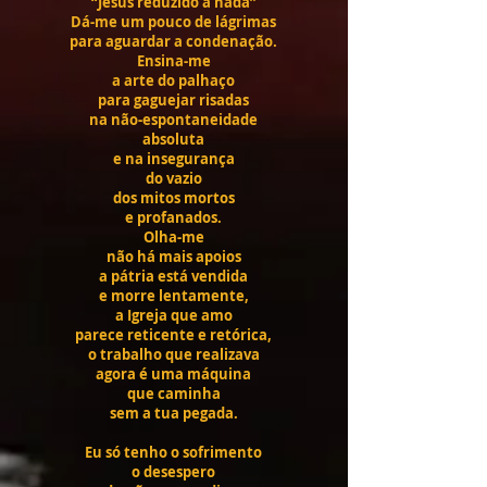
“Jesus reduzido a nada”
Dá-me um pouco de lágrimas
para aguardar a condenação.
Ensina-me
a arte do palhaço
para gaguejar risadas
na não-espontaneidade
absoluta
e na insegurança
do vazio
dos mitos mortos
e profanados.
Olha-me
não há mais apoios
a pátria está vendida
e morre lentamente,
a Igreja que amo
parece reticente e retórica,
o trabalho que realizava
agora é uma máquina
que caminha
sem a tua pegada.
Eu só tenho o sofrimento
o desespero