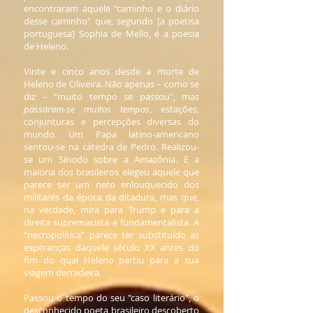
encontraram aquele "caminho e o diário
desse caminho" que, segundo [a poetisa
portuguesa] Sophia de Mello, é a poesia
de Heleno.
Vinte e cinco anos desde a morte de
Heleno de Oliveira. Não apenas – como se
diz – “muito tempo se passou”, mas
passaram-se muitos tempos
, estações,
conjunturas e percepções diversas do
mundo. Um Papa latino-americano
sentou-se na cátedra de Pedro. Realizou-
se um Sínodo sobre a Amazônia. E a
maioria dos brasileiros elegeu aquele que
parece ser um neto enlouquecido dos
militares da época da ditadura, mas que,
na verdade, mira para Trump e para a
direita supremacista e fundamentalista. A
“necropolítica” parece ter substituído as
esperanças daquele século XX antes do
fim do qual Heleno partiu para a sua
viagem derradeira.
Passou o tempo do seu "caso literário", o
desconhecido poeta brasileiro descoberto