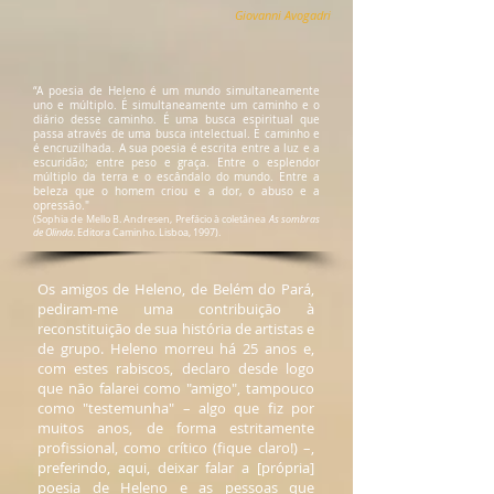
Giovanni Avogadri
“A poesia de Heleno é um mundo simultaneamente
uno e múltiplo. É simultaneamente um caminho e o
diário desse caminho. É uma busca espiritual que
passa através de uma busca intelectual. É caminho e
é encruzilhada. A sua poesia é escrita entre a luz e a
escuridão; entre peso e graça. Entre o esplendor
múltiplo da terra e o escândalo do mundo. Entre a
beleza que o homem criou e a dor, o abuso e a
opressão."
(Sophia de Mello B. Andresen, Prefácio à coletânea
As sombras
de Olinda
. Editora Caminho. Lisboa, 1997).
Os amigos de Heleno, de Belém do Pará,
pediram-me uma contribuição à
reconstituição de sua história de artistas e
de grupo. Heleno morreu há 25 anos e,
com estes rabiscos, declaro desde logo
que não falarei como "amigo", tampouco
como "testemunha" – algo que fiz por
muitos anos, de forma estritamente
profissional, como crítico (fique claro!) –,
preferindo, aqui, deixar falar a [própria]
poesia de Heleno e as pessoas que