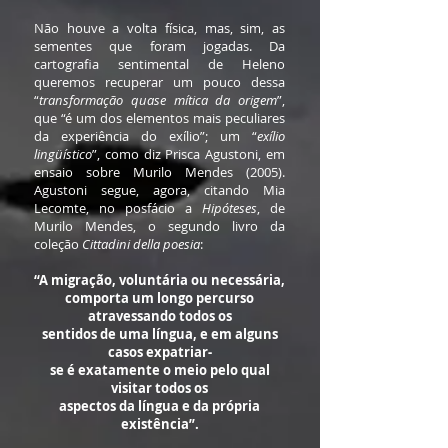
Não houve a volta física, mas, sim, as
sementes que foram jogadas. Da
cartografia sentimental de Heleno
queremos recuperar um pouco dessa
“
transformação quase mítica da origem
”,
que “é um dos elementos mais peculiares
da experiência do exílio”; um “
exílio
lingüístico
”, como diz Prisca Agustoni, em
ensaio sobre Murilo Mendes (2005).
Agustoni segue, agora, citando Mia
Lecomte, no posfácio a
Hipóteses
, de
Murilo Mendes, o segundo livro da
coleção
Cittadini della poesia
:
“A migração, voluntária ou necessária,
comporta um longo percurso
atravessando todos os
sentidos de uma língua, e em alguns
casos expatriar-
se é exatamente o meio pelo qual
visitar todos os
aspectos da língua e da própria
existência”.