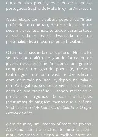
outra de suas predileções estéticas: a poetisa
portuguesa Sophia de Mello Breyner Andresen.
A sua relação com a cultura popular do “Brasil
profundo” o conduziu, desde cedo, a um de
seus maiores fascínios, cultivado durante toda
a sua vida e marca destacada de sua
personalidade: a
música popular brasileira
.
O tempo ia passando e, aos poucos, Heleno foi
se revelando, além de grande formador de
jovens nessa enorme Amazônia, um grande
compositor, um grande poeta (e, mesmo,
teatrólogo), com uma vasta e diversificada
obra, admirada no Brasil e, depois, na Itália e
em Portugal (países onde viveu os últimos
anos de sua trajetória) – tendo merecido o
prefácio em algumas de suas publicações
(póstumas) de ninguém menos que a própria
Sophia, como n’
As Sombras de Olinda
e
Oropa,
França e Bahia
.
Além de mim, um imenso número de jovens,
Amazônia adentro e afora (e mesmo além-
mar), devemos a Heleno a melhor parte de