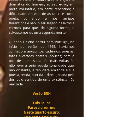
dramática do homem, ao seu exílio, em
parte voluntário, em parte repentino; à
dificuldade em vida de assumir-se como
poeta, confiando a nós, amigos
florentinos e não, o seu legado de livros e
escritos para que, de alguma forma, o
salvássemos de uma segunda morte.
Quando Heleno partiu para Portugal, no
início do verão de 1995, havia-nos
confiado manuscritos, cadernos, poesias,
fotos e cartões postais (poucos) com o
tom de quem sabia não mais voltar. Eu
não levei a sério aquela tonalidade que,
não obstante, é tão clara em toda a sua
poesia, tecida, nutrida – direi –, criada pela
dor, pelo sentido de uma existência não
realizada.
Verão 1984
Luis Felipe
Parece dizer-me
Neste quarto escuro: