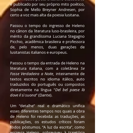
e publicado por seu próprio mito poético,
Sophia de Mello Breyner Andresen, por
certo a voz mais alta da poesia lusitana.
Passou o tempo do ingresso de Heleno
no cânon da literatura luso-brasileira, por
mérito da grandíssima Luciana Stegagno
Picchio, acadêmica brasileira e professora
de, pelo menos, duas gerações de
lusitanistas italianos e europeus.
Passou o tempo da entrada de Heleno na
literatura italiana, com a coletânea
Se
Fosse Verdadeira a Noite
, inteiramente de
textos escritos no idioma itálico, auto
traduzidos do português ou compostos
diretamente na língua “
Del bel paese là
dove il sì suona
” (Dante).
Um “detalhe” real e dramático unifica
esses diferentes tempos nos quais a obra
de Heleno foi recebida: as traduções, as
publicações, os estudos críticos foram
todos póstumos. “A luz da escrita”, como
escrevia Heleno, sobreviveu à trajetória