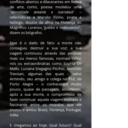
conflitos abertos e dilacerantes em forma
de arte, conto, poesia: modelou uma
“
identidade amante e narrativa
” –
referindo-se a Marsilio Ficino, poeta e
teólogo, doutor da alma na Florença do
Magnífico Lorenzo,
“gobbo e malinconico
”,
dizem os biógrafos.
Esse é o dado de fato: a morte não
conseguiu destruir a sua voz; a sua
viagem continuou através das pessoas
mais ou menos famosas, normais como
nós ou extraordinárias como Sophia De
Mello, Luciana Stegagno Picchio, Armindo
Trevisan, algumas das quais – salvo
Armindo, seu amigo e colega na PUC de
Porto Alegre – o conheceram muito
pouco, quase de passagem, assumindo,
após a sua morte, o compromisso de
fazer continuar aquela viagem múltipla e
fascinante entre os mundos que ele
cruzou e amou: Brasil, Florença, Portugal,
Itália.
E chegamos ao hoje. Qual futuro? Qual