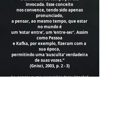
invocada. Esse conceito
nos convence, tendo sido apenas
pronunciado,
a pensar, ao mesmo tempo, que estar
no mundo é
um ‘estar entre’, um ‘entre-ser’. Assim
como Pessoa
e Kafka, por exemplo, fizeram com a
sua época,
permitindo uma ‘ausculta’ verdadeira
de suas vozes.”
(Gnisci, 2003, p. 2 - 3)
Ao pensar numa necessária “crioulização”
da Europa, a fim de que distorções
culturais gigantescas e seculares sejam
finalmente mais bem compreendidas,
sem falsos eurocentrismos, Gnisci nos traz
um conceito fundamental para
pensarmos o papel de Heleno Oliveira em
seu “exílio lingüístico”. Da “crioulização”
que Heleno faz do italiano e da literatura
que produz na Europa como tradução
desse seu “estar entre” tantos mundos
poéticos, poderíamos ainda agregar o