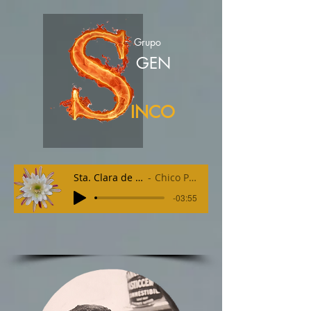
Grupo
GEN
INCO
Sta. Clara de Buique
Chico Parobé
-03:55