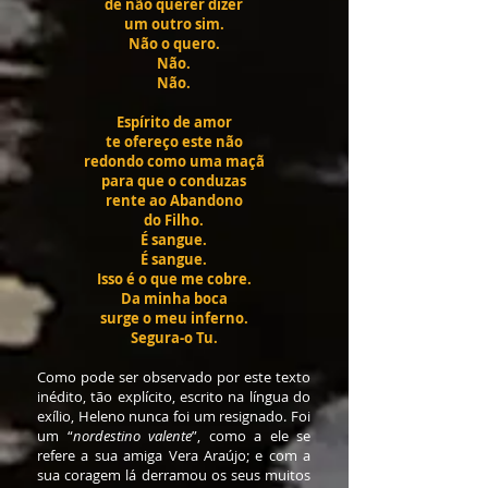
de não querer dizer
um outro sim.
Não o quero.
Não.
Não.
Espírito de amor
te ofereço este não
redondo como uma maçã
para que o conduzas
rente ao Abandono
do Filho.
É sangue.
É sangue.
Isso é o que me cobre.
Da minha boca
surge o meu inferno.
Segura-o Tu.
Como pode ser observado por este texto
inédito, tão explícito, escrito na língua do
exílio, Heleno nunca foi um resignado. Foi
um “
nordestino valente
”, como a ele se
refere a sua amiga Vera Araújo; e com a
sua coragem lá derramou os seus muitos