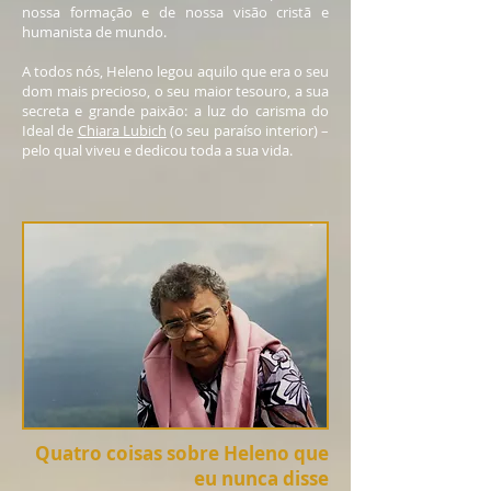
nossa formação e de nossa visão cristã e
humanista de mundo.
A todos nós, Heleno legou aquilo que era o seu
dom mais precioso, o seu maior tesouro, a sua
secreta e grande paixão: a luz do carisma do
Ideal de
Chiara Lubich
(o seu paraíso interior) –
pelo qual viveu e dedicou toda a sua vida.
Quatro coisas sobre Heleno que
eu nunca disse