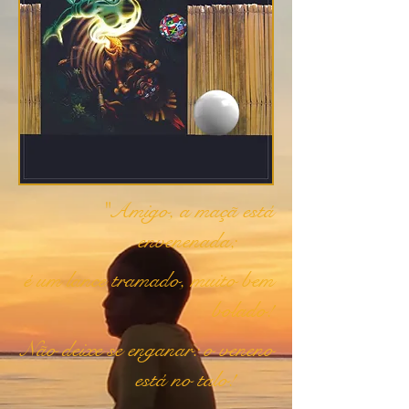
"Amigo, a maçã está
envenenada;
é um lance tramado, muito bem
bolado!
Não deixe se enganar: o
veneno
está no talo!