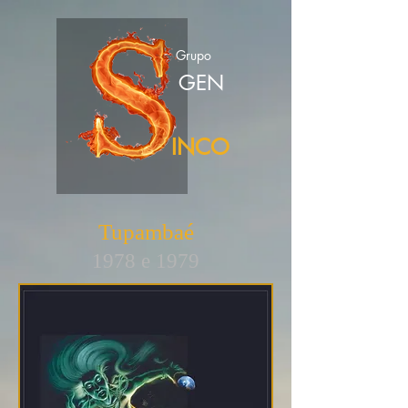
Grupo
GEN
INCO
Tupambaé
1978 e 1979