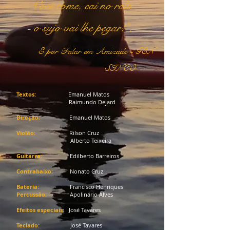
Você come, cai no ralo
- o sujo vai lhe pegar!".
E por Falar em Amizade - GEN
SINCO
Textos:
Emanuel Matos
Raimundo Dejard
Direção:
Emanuel Matos
Violão:
Rilson Cruz
Alberto Teixeira
Guitarra:
Edilberto Barreiros
Contrabaixo:
Nonato Cruz
Bateria:
Francisco Henriques
Percussão:
Apolinário Alves
Efeitos especiais:
José Tavares
Teclado:
José Tavares