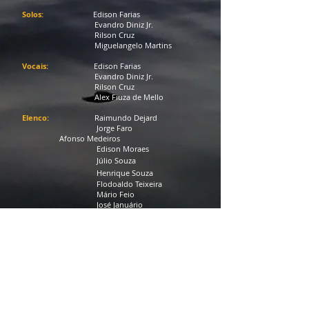
Solos:
Edison Farias
Evandro Diniz Jr.
Rilson Cruz
Miguelangelo Martins
Vocais:
Edison Farias
Evandro Diniz Jr.
Rilson Cruz
Alex Fiuza de Mello
Elenco:
Raimundo Dejard
Jorge Faro
Afonso Medeiros
Edison Moraes
Júlio Souza
Henrique Souza
Flodoaldo Teixeira
Mário Feio
José Januário
Domingos Sávio
Guilherme Melo
Aluísio Paiva
Alex Fiuza de Mello
Edison Farias
Figurino:
Edison Farias
Contra-regra:
Paulo Carvalho