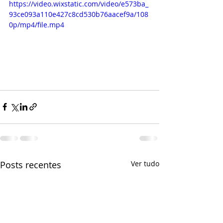
https://video.wixstatic.com/video/e573ba_
93ce093a110e427c8cd530b76aacef9a/108
0p/mp4/file.mp4
Posts recentes
Ver tudo