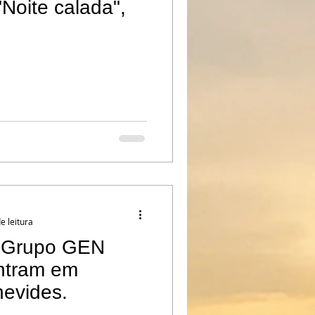
Noite calada",
e leitura
 Grupo GEN
ntram em
nevides.