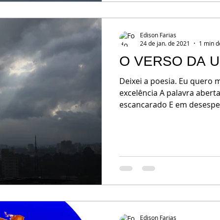
Edison Farias
24 de jan. de 2021
1 min d
O VERSO DA 
Deixei a poesia. Eu quero 
excelência A palavra abert
escancarado E em desesper
Edison Farias