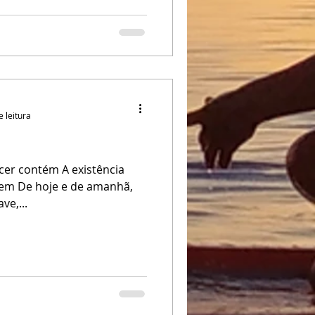
e leitura
cer contém A existência
tem De hoje e de amanhã,
ve,...