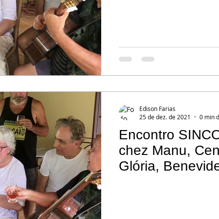
Edison Farias
25 de dez. de 2021
0 min d
Encontro SINCO
chez Manu, Cent
Glória, Benevid
velas".