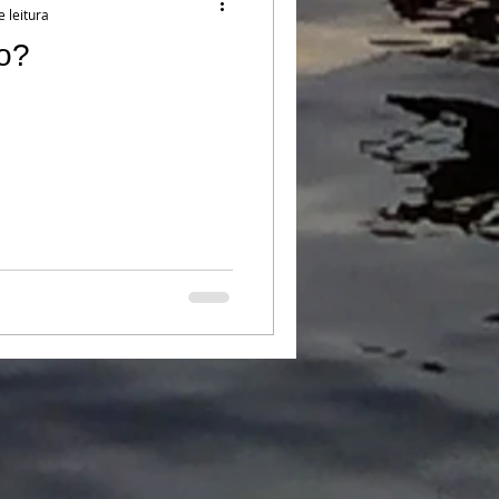
e leitura
go?