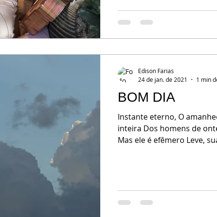
Edison Farias
24 de jan. de 2021
1 min d
BOM DIA
Instante eterno, O amanhe
inteira Dos homens de on
Mas ele é efêmero Leve, sua